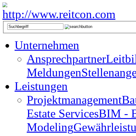
Unternehmen
Ansprechpartner
Leitbi
Meldungen
Stellenang
Leistungen
Projektmanagement
Ba
Estate Services
BIM - B
Modeling
Gewährleist